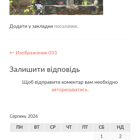
Додати у закладки
посилання
.
Навігація
←
Изображение 033
записів
Залишити відповідь
Щоб відправити коментар вам необхідно
авторизуватись
.
Серпень 2026
ПН
ВТ
СР
ЧТ
ПТ
СБ
НД
1
2