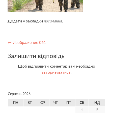
Додати у закладки
посилання
.
Навігація
←
Изображение 061
записів
Залишити відповідь
Щоб відправити коментар вам необхідно
авторизуватись
.
Серпень 2026
ПН
ВТ
СР
ЧТ
ПТ
СБ
НД
1
2