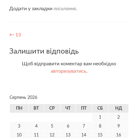
Додати у закладки
посилання
.
Навігація
←
13
записів
Залишити відповідь
Щоб відправити коментар вам необхідно
авторизуватись
.
Серпень 2026
ПН
ВТ
СР
ЧТ
ПТ
СБ
НД
1
2
3
4
5
6
7
8
9
10
11
12
13
14
15
16