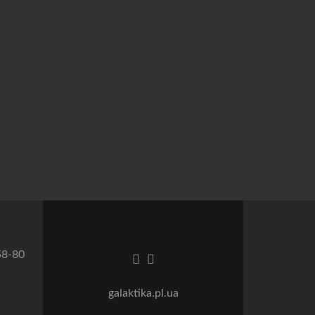
58-80
Посилання Facebook
Посилання Instagram
galaktika.pl.ua