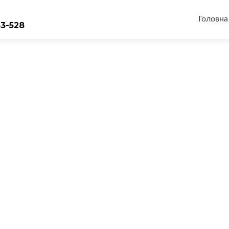
Перейт
до
Головна
33-528
вмісту