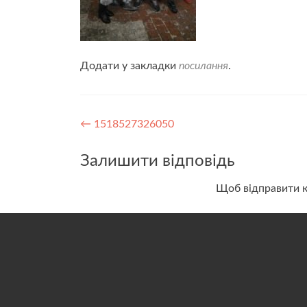
Додати у закладки
посилання
.
Навігація
←
1518527326050
записів
Залишити відповідь
Щоб відправити 