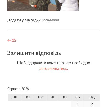
Додати у закладки
посилання
.
Навігація
←
22
записів
Залишити відповідь
Щоб відправити коментар вам необхідно
авторизуватись
.
Серпень 2026
ПН
ВТ
СР
ЧТ
ПТ
СБ
НД
1
2