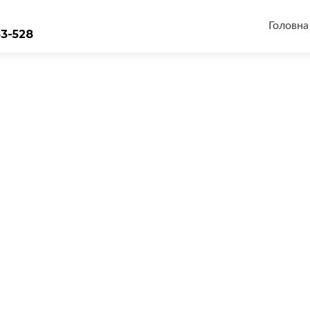
Перейт
до
Головна
33-528
вмісту