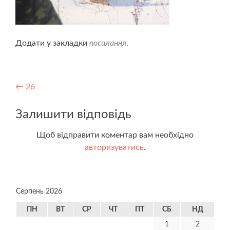
Додати у закладки
посилання
.
Навігація
←
26
записів
Залишити відповідь
Щоб відправити коментар вам необхідно
авторизуватись
.
Серпень 2026
ПН
ВТ
СР
ЧТ
ПТ
СБ
НД
1
2