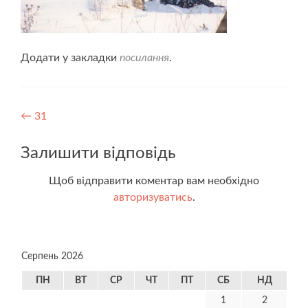
Додати у закладки
посилання
.
Навігація
←
31
записів
Залишити відповідь
Щоб відправити коментар вам необхідно
авторизуватись
.
Серпень 2026
ПН
ВТ
СР
ЧТ
ПТ
СБ
НД
1
2