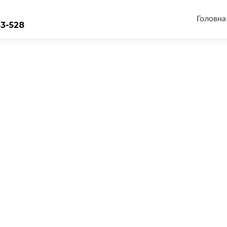
Перейт
до
Головна
33-528
вмісту