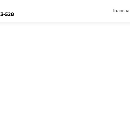
Перейт
до
Головна
33-528
вмісту