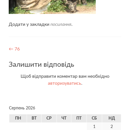
Додати у закладки
посилання
.
Навігація
←
76
записів
Залишити відповідь
Щоб відправити коментар вам необхідно
авторизуватись
.
Серпень 2026
ПН
ВТ
СР
ЧТ
ПТ
СБ
НД
1
2