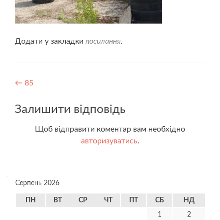
Додати у закладки
посилання
.
Навігація
←
85
записів
Залишити відповідь
Щоб відправити коментар вам необхідно
авторизуватись
.
Серпень 2026
ПН
ВТ
СР
ЧТ
ПТ
СБ
НД
1
2