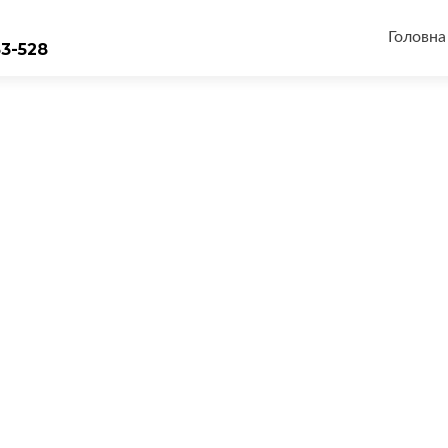
Перейт
до
Головна
33-528
вмісту