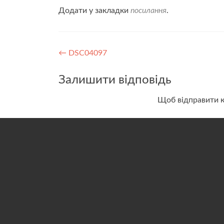
Додати у закладки
посилання
.
Навігація
←
DSC04097
записів
Залишити відповідь
Щоб відправити 