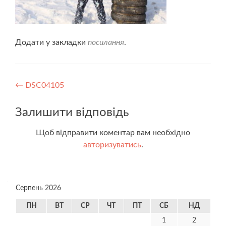
Додати у закладки
посилання
.
Навігація
←
DSC04105
записів
Залишити відповідь
Щоб відправити коментар вам необхідно
авторизуватись
.
Серпень 2026
ПН
ВТ
СР
ЧТ
ПТ
СБ
НД
1
2