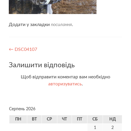
Додати у закладки
посилання
.
Навігація
←
DSC04107
записів
Залишити відповідь
Щоб відправити коментар вам необхідно
авторизуватись
.
Серпень 2026
ПН
ВТ
СР
ЧТ
ПТ
СБ
НД
1
2