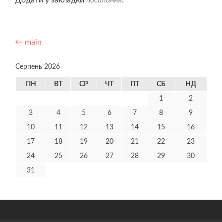
Додати у закладки
посилання
.
Навігація
←
main
записів
Серпень 2026
ПН
ВТ
СР
ЧТ
ПТ
СБ
НД
1
2
3
4
5
6
7
8
9
10
11
12
13
14
15
16
17
18
19
20
21
22
23
24
25
26
27
28
29
30
31