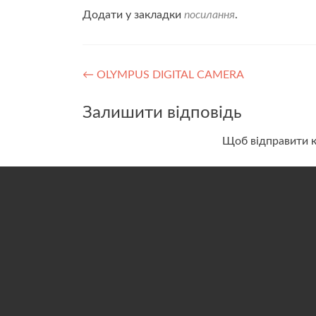
Додати у закладки
посилання
.
Навігація
←
OLYMPUS DIGITAL CAMERA
записів
Залишити відповідь
Щоб відправити 