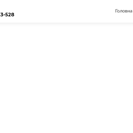
Перейт
до
Головна
33-528
вмісту